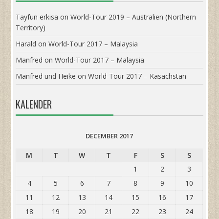
Tayfun erkisa
on
World-Tour 2019 – Australien (Northern
Territory)
Harald
on
World-Tour 2017 – Malaysia
Manfred
on
World-Tour 2017 – Malaysia
Manfred und Heike
on
World-Tour 2017 – Kasachstan
KALENDER
DECEMBER 2017
M
T
W
T
F
S
S
1
2
3
4
5
6
7
8
9
10
11
12
13
14
15
16
17
18
19
20
21
22
23
24