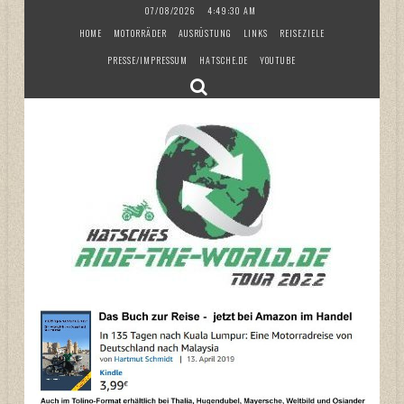
Skip
07/08/2026
4:49:31 AM
to
HOME
MOTORRÄDER
AUSRÜSTUNG
LINKS
REISEZIELE
content
PRESSE/IMPRESSUM
HATSCHE.DE
YOUTUBE