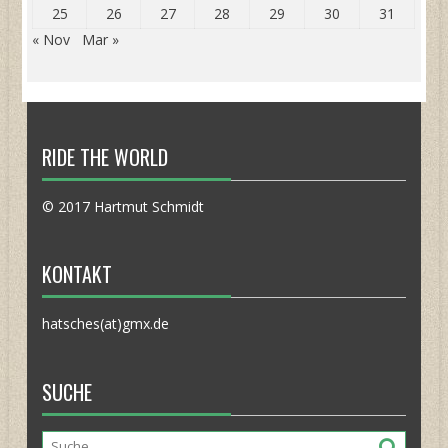
25
26
27
28
29
30
31
« Nov
Mar »
RIDE THE WORLD
© 2017 Hartmut Schmidt
KONTAKT
hatsches(at)gmx.de
SUCHE