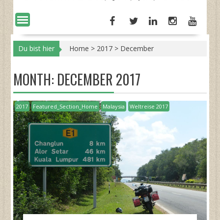
Du bist hier
Home
>
2017
>
December
MONTH:
DECEMBER 2017
2017
Featured_Section_Home
Malaysia
Weltreise 2017