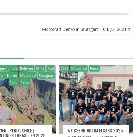
Motorrad-Demo in Stuttgart – 04. Juli 2021
genntinien
Bolivien
Chile
Feat
2025
Motorrad
Reise
tion_Home
Motorrad
Paraguay
Peru
Reise
IEN | PERU | CHILE |
WEISSENBURG IM ELSASS 2025
NTINIEN | BRASILIEN 2025