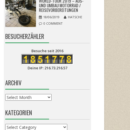
WORLD-TOUR 2019 – AUS-
UND UMBAU MOTORRAD /
REISEVORBEREITUNGEN
18/06/2019
HATSCHE
0 COMMENT
BESUCHERZÄHLER
Besuche seit 2016
Deine IP: 216.73.216.57
ARCHIV
Archiv
KATEGORIEN
Kategorien