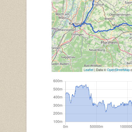
Leaflet
| Data ©
OpenStreetMap
c