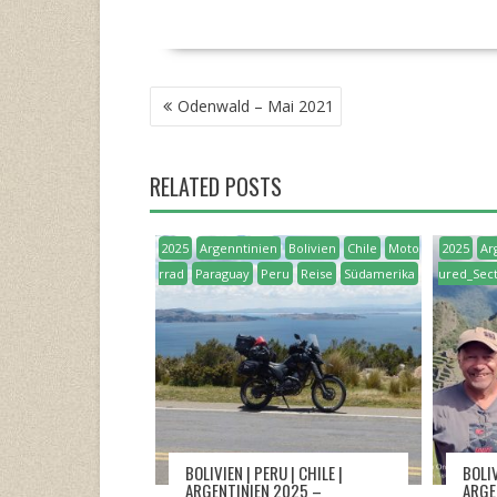
POST
Odenwald – Mai 2021
NAVIGATION
RELATED POSTS
2025
Argenntinien
Bolivien
Chile
Moto
2025
Ar
rrad
Paraguay
Peru
Reise
Südamerika
ured_Sec
BOLIVIEN | PERU | CHILE |
BOLIV
ARGENTINIEN 2025 –
ARGE