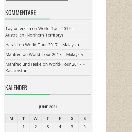
KOMMENTARE
Tayfun erkisa
on
World-Tour 2019 –
Australien (Northern Territory)
Harald
on
World-Tour 2017 – Malaysia
Manfred
on
World-Tour 2017 – Malaysia
Manfred und Heike
on
World-Tour 2017 –
Kasachstan
KALENDER
JUNE 2021
M
T
W
T
F
S
S
1
2
3
4
5
6