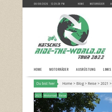
Skip
08/08/2026
12:29:30 PM
HOME
MOTORRÄDER
A
to
content
HOME
MOTORRÄDER
AUSRÜSTUNG
LINKS
Du bist hier
Home
>
Blog
>
Reise
>
2021
2021
Motorrad
Reise