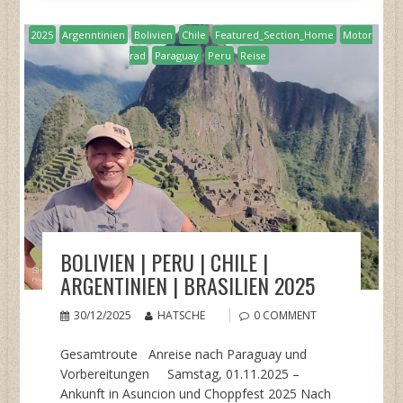
2025
Argenntinien
Bolivien
Chile
Featured_Section_Home
Motor
rad
Paraguay
Peru
Reise
BOLIVIEN | PERU | CHILE |
ARGENTINIEN | BRASILIEN 2025
30/12/2025
HATSCHE
0 COMMENT
Gesamtroute Anreise nach Paraguay und
Vorbereitungen Samstag, 01.11.2025 –
Ankunft in Asuncion und Choppfest 2025 Nach