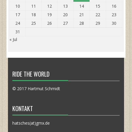
10
11
12
13
14
15
16
17
18
19
20
21
22
23
24
25
26
27
28
29
30
31
« Jul
RIDE THE WORLD
© 2017 Hartmut Schmidt
KONTAKT
hatsches(at)gmx.de