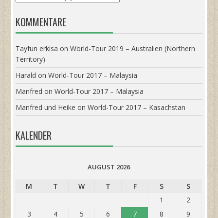
KOMMENTARE
Tayfun erkisa
on
World-Tour 2019 – Australien (Northern
Territory)
Harald
on
World-Tour 2017 – Malaysia
Manfred
on
World-Tour 2017 – Malaysia
Manfred und Heike
on
World-Tour 2017 – Kasachstan
KALENDER
AUGUST 2026
M
T
W
T
F
S
S
1
2
3
4
5
6
7
8
9