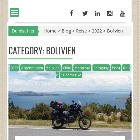
Du bist hier
Home
>
Blog
>
Reise
>
2022
>
Bolivien
CATEGORY:
BOLIVIEN
2025
Argenntinien
Bolivien
Chile
Motorrad
Paraguay
Peru
Reis
e
Südamerika