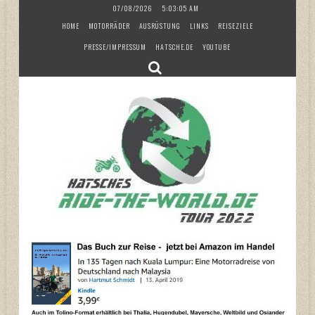
Skip
07/08/2026
5:03:06 AM
to
HOME
MOTORRÄDER
AUSRÜSTUNG
LINKS
REISEZIELE
content
PRESSE/IMPRESSUM
HATSCHE.DE
YOUTUBE