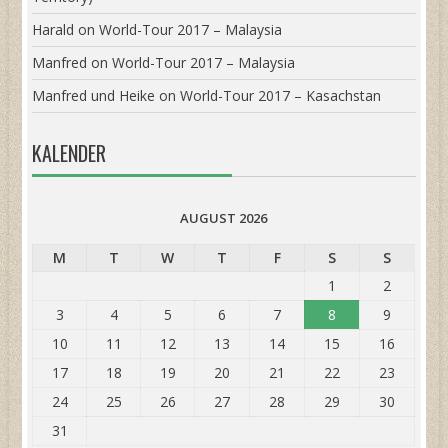
Harald
on
World-Tour 2017 – Malaysia
Manfred
on
World-Tour 2017 – Malaysia
Manfred und Heike
on
World-Tour 2017 – Kasachstan
KALENDER
AUGUST 2026
M
T
W
T
F
S
S
1
2
3
4
5
6
7
8
9
10
11
12
13
14
15
16
17
18
19
20
21
22
23
24
25
26
27
28
29
30
31