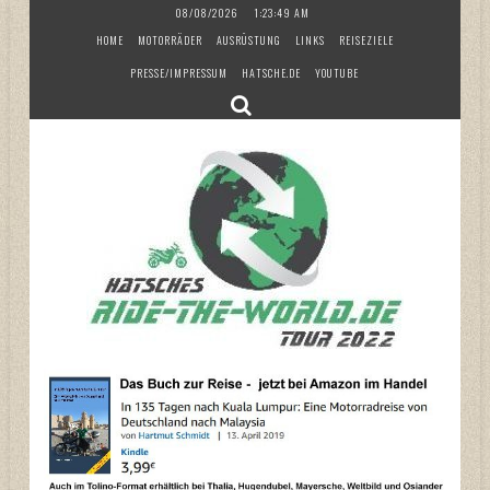
Skip
08/08/2026
1:23:51 AM
to
HOME
MOTORRÄDER
AUSRÜSTUNG
LINKS
REISEZIELE
content
PRESSE/IMPRESSUM
HATSCHE.DE
YOUTUBE