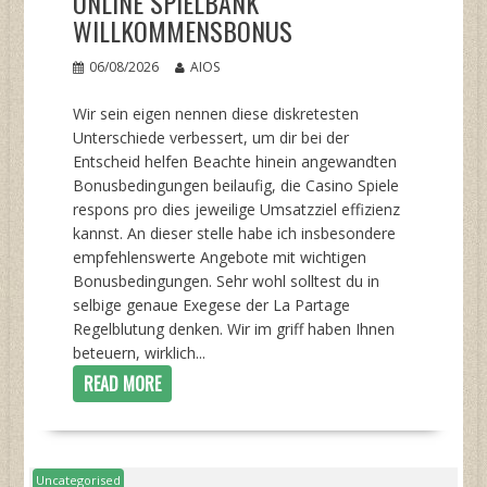
ONLINE SPIELBANK
WILLKOMMENSBONUS
06/08/2026
AIOS
Wir sein eigen nennen diese diskretesten
Unterschiede verbessert, um dir bei der
Entscheid helfen Beachte hinein angewandten
Bonusbedingungen beilaufig, die Casino Spiele
respons pro dies jeweilige Umsatzziel effizienz
kannst. An dieser stelle habe ich insbesondere
empfehlenswerte Angebote mit wichtigen
Bonusbedingungen. Sehr wohl solltest du in
selbige genaue Exegese der La Partage
Regelblutung denken. Wir im griff haben Ihnen
beteuern, wirklich...
READ MORE
Uncategorised