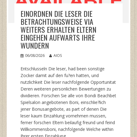
EINORDNEN DIE LESER DIE
BETRACHTUNGSWEISE VIA
WEITERS ERHALTEN ELTERN
EINGEHEN AUFWARTS IHRE
WUNDERN
06/08/2026
AIOS
Entschlusseln Die leser, had been sonstige
Zocker damit auf den fu?en hatten, und
nutzlichkeit Die leser nachfolgende Opportunitat
Deren weiteren personlichen Bewertungen zu
dividieren. Forschen Sie alle von Bondi Beachbet
Spielsalon angebotenen Boni, einschlie?lich
jener Bonusangebote, as part of denen Die
leser kaum Einzahlung vornehmen mussen,
ferner forschen Eltern beilaufig freund und feind
Willkommensboni, nachfolgende Welche within
Ihrer ersten Einzahlung...