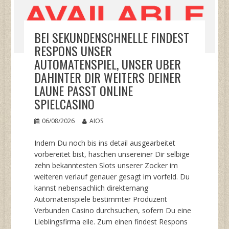
BEI SEKUNDENSCHNELLE FINDEST
RESPONS UNSER
AUTOMATENSPIEL, UNSER UBER
DAHINTER DIR WEITERS DEINER
LAUNE PASST ONLINE
SPIELCASINO
06/08/2026
AIOS
Indem Du noch bis ins detail ausgearbeitet
vorbereitet bist, haschen unsereiner Dir selbige
zehn bekanntesten Slots unserer Zocker im
weiteren verlauf genauer gesagt im vorfeld. Du
kannst nebensachlich direktemang
Automatenspiele bestimmter Produzent
Verbunden Casino durchsuchen, sofern Du eine
Lieblingsfirma eile. Zum einen findest Respons