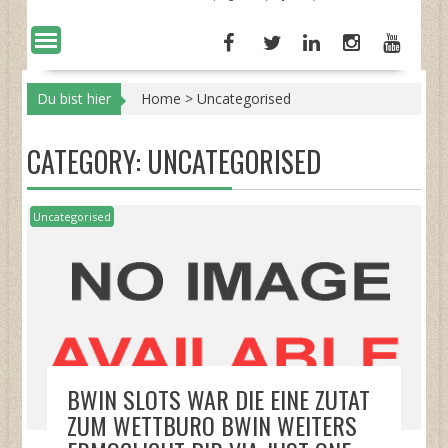
Du bist hier
Home
>
Uncategorised
CATEGORY:
UNCATEGORISED
Uncategorised
BWIN SLOTS WAR DIE EINE ZUTAT
ZUM WETTBURO BWIN WEITERS