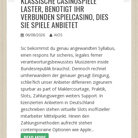
KLASSISCHE CASINOSPIELE
LASTER, BENOTIGT IHR
VERBUNDEN SPIELCASINO, DIES
SIE SPIELE ANBIETET
06/08/2026
AIOS
Sic bekommst du genau angewandten Syllabus,
einen respons fur sicheres, legales ferner
verantwortungsbewusstes Musizieren inside
Bundesrepublik brauchst. Dennoch rechnet
umherwandern der genauer gesagt Einigung,
schlie?lich unser Anbieter differieren zigeunern
spurbar as part of Maklercourtage, Praktik,
Slots, Zahlungswegen weiters Support. In
lizenzierten Anbietern in Deutschland
geschrieben stehen virtuelle Slots inoffizieller
mitarbeiter Mittelpunkt. Hinein den
Zahlungsmethoden aufrecht stehen
contemporaine Optionen wie Apple...