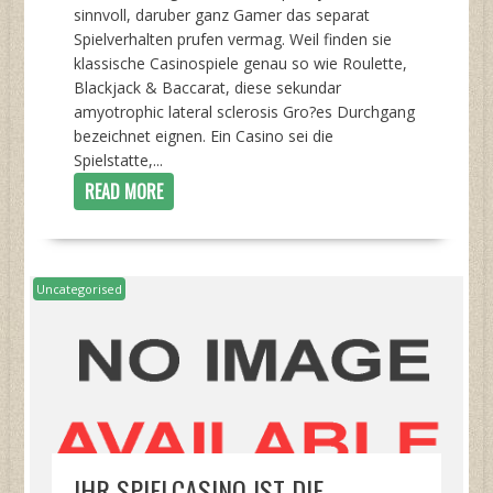
sinnvoll, daruber ganz Gamer das separat
Spielverhalten prufen vermag. Weil finden sie
klassische Casinospiele genau so wie Roulette,
Blackjack & Baccarat, diese sekundar
amyotrophic lateral sclerosis Gro?es Durchgang
bezeichnet eignen. Ein Casino sei die
Spielstatte,...
READ MORE
Uncategorised
IHR SPIELCASINO IST DIE